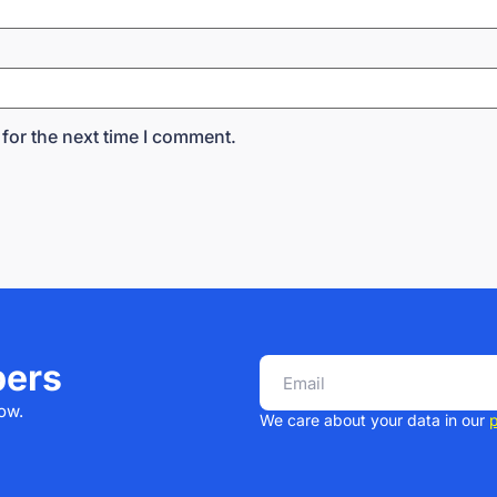
for the next time I comment.
bers
ow.
We care about your data in our
p