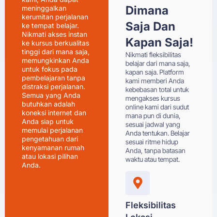
Dimana
meninggalkan
kerumitan perjalanan
Saja Dan
ke tempat belajar.
Nikmati akses instan
Kapan Saja!
ke kursus berkualitas
tinggi dari mana saja,
Nikmati fleksibilitas
memungkinkan Anda
belajar dari mana saja,
untuk fokus pada
kapan saja. Platform
pembelajaran tanpa
kami memberi Anda
distraksi perjalanan.
kebebasan total untuk
Semua yang Anda
mengakses kursus
butuhkan adalah
online kami dari sudut
koneksi internet dan
mana pun di dunia,
Anda siap untuk
sesuai jadwal yang
memulai perjalanan
Anda tentukan. Belajar
pengetahuan dari
sesuai ritme hidup
kenyamanan rumah
Anda, tanpa batasan
atau lokasi pilihan
waktu atau tempat.
Anda.
Fleksibilitas