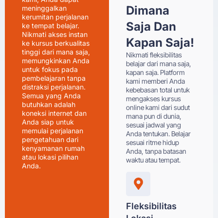
Dimana
meninggalkan
kerumitan perjalanan
Saja Dan
ke tempat belajar.
Nikmati akses instan
Kapan Saja!
ke kursus berkualitas
tinggi dari mana saja,
Nikmati fleksibilitas
memungkinkan Anda
belajar dari mana saja,
untuk fokus pada
kapan saja. Platform
pembelajaran tanpa
kami memberi Anda
distraksi perjalanan.
kebebasan total untuk
Semua yang Anda
mengakses kursus
butuhkan adalah
online kami dari sudut
koneksi internet dan
mana pun di dunia,
Anda siap untuk
sesuai jadwal yang
memulai perjalanan
Anda tentukan. Belajar
pengetahuan dari
sesuai ritme hidup
kenyamanan rumah
Anda, tanpa batasan
atau lokasi pilihan
waktu atau tempat.
Anda.
Fleksibilitas