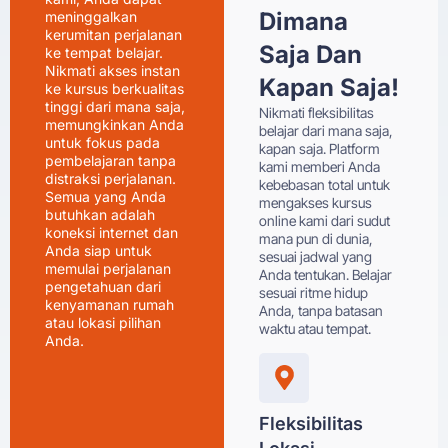
Dimana
meninggalkan
kerumitan perjalanan
Saja Dan
ke tempat belajar.
Nikmati akses instan
Kapan Saja!
ke kursus berkualitas
tinggi dari mana saja,
Nikmati fleksibilitas
memungkinkan Anda
belajar dari mana saja,
untuk fokus pada
kapan saja. Platform
pembelajaran tanpa
kami memberi Anda
distraksi perjalanan.
kebebasan total untuk
Semua yang Anda
mengakses kursus
butuhkan adalah
online kami dari sudut
koneksi internet dan
mana pun di dunia,
Anda siap untuk
sesuai jadwal yang
memulai perjalanan
Anda tentukan. Belajar
pengetahuan dari
sesuai ritme hidup
kenyamanan rumah
Anda, tanpa batasan
atau lokasi pilihan
waktu atau tempat.
Anda.
Fleksibilitas