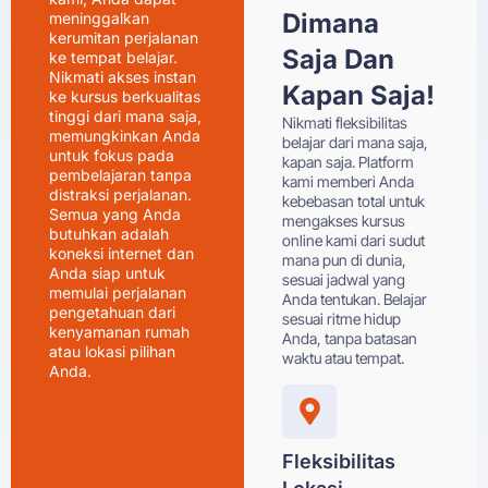
Dimana
meninggalkan
kerumitan perjalanan
Saja Dan
ke tempat belajar.
Nikmati akses instan
Kapan Saja!
ke kursus berkualitas
tinggi dari mana saja,
Nikmati fleksibilitas
memungkinkan Anda
belajar dari mana saja,
untuk fokus pada
kapan saja. Platform
pembelajaran tanpa
kami memberi Anda
distraksi perjalanan.
kebebasan total untuk
Semua yang Anda
mengakses kursus
butuhkan adalah
online kami dari sudut
koneksi internet dan
mana pun di dunia,
Anda siap untuk
sesuai jadwal yang
memulai perjalanan
Anda tentukan. Belajar
pengetahuan dari
sesuai ritme hidup
kenyamanan rumah
Anda, tanpa batasan
atau lokasi pilihan
waktu atau tempat.
Anda.
Fleksibilitas