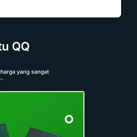
tu QQ
 harga yang sangat
….