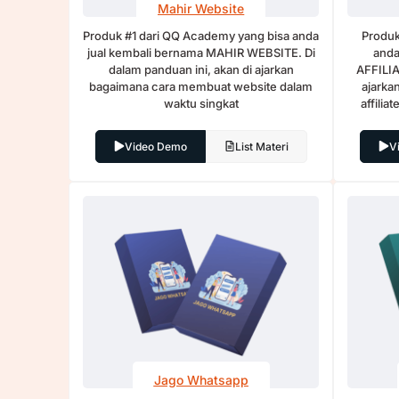
Mahir Website
Produk #1 dari QQ Academy
yang bisa anda
Produk
jual kembali bernama MAHIR WEBSITE. Di
anda
dalam panduan ini, akan di ajarkan
AFFILIA
bagaimana cara membuat website dalam
ajarka
waktu singkat
affili
Video Demo
List Materi
V
Jago Whatsapp