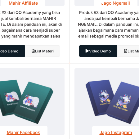
Mahir Affiliate
Jago Ngemail
 #2 dari QQ Academy
yang bisa
Produk #3 dari QQ Academy ya
 jual kembali bernama MAHIR
anda jual kembali bernama 
TE. Di dalam panduan ini, akan di
NGEMAIL. Di dalam panduan ini,
n bagaimana cara menjadi super
ajarkan bagaimana cara meman
ate yang mahir mendapatkan sales
email sebagai media promosi bis
ideo Demo
List Materi
Video Demo
List M
Mahir Facebook
Jago Instagram