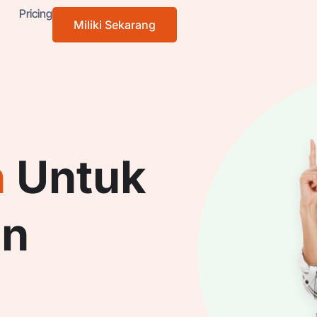
Pricing
Miliki Sekarang
n
Untuk
an